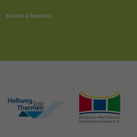
Kontakt & Beratung
hellweg-sole-
nrw-
thermen.de
heilbaeder.de