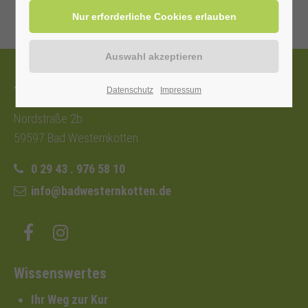
Tourist-Information
Datenschutz
Impressum
Nordstraße 2b
59597 Bad Westernkotten
0 29 43 . 976 58 10
info@badwesternkotten.de
Wissenswertes
Ihr Weg zur Kur