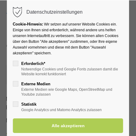
Menu
Datenschutzeinstellungen
Cookie-Hinweis:
Wir setzen auf unserer Website Cookies ein.
Einige von Ihnen sind erforderlich, während andere uns helfen
unseren Internetauftritt zu verbessern. Sie können allen Cookies
Atemübungen an den
über den Button "Alle akzeptieren" zustimmen, oder Ihre eigene
Auswahl vornehmen und diese mit dem Button "Auswahl
Gradierwerken
akzeptieren" speichern.
Erforderlich*
Notwendige Cookies und Google Fonts zulassen damit die
26.08.2025, 15:30–16:00
Website korrekt funktioniert
ORT: TREFFPUNKT: VOR DER KURHALLE
Externe Medien
Externe Medien wie Google Maps, OpenStreetMap und
Youtube zulassen
Mit speziellen Atemübungen lernen Sie, wie der positive
Statistik
Effekt der gesunden Aerosole verstärkt werden kann
Google Analytics und Matomo Analytics zulassen
Mit Kur-/Einwohnerkarte 2,00 €, ohne 5,00 €
Zurück