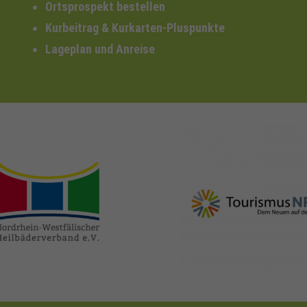
Ortsprospekt bestellen
Kurbeitrag & Kurkarten-Pluspunkte
Lageplan und Anreise
nrw-
nrw-tourismus.de
heilbaeder.de