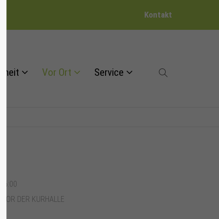
Kontakt
dheit
Vor Ort
Service
–16:00
 VOR DER KURHALLE