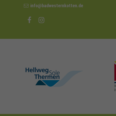
info@badwesternkotten.de
hellweg-sole-
thermen.de