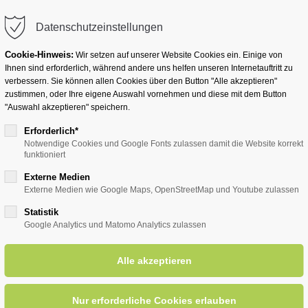
info@badwesternkotten.de
Datenschutzeinstellungen
Cookie-Hinweis:
Wir setzen auf unserer Website Cookies ein. Einige von
Ihnen sind erforderlich, während andere uns helfen unseren Internetauftritt zu
verbessern. Sie können allen Cookies über den Button "Alle akzeptieren"
zustimmen, oder Ihre eigene Auswahl vornehmen und diese mit dem Button
Ihr Heilbad
Übernachten
Für Ihre Gesun
"Auswahl akzeptieren" speichern.
Erforderlich*
Notwendige Cookies und Google Fonts zulassen damit die Website korrekt
funktioniert
entsreader (Timeline)
Externe Medien
Externe Medien wie Google Maps, OpenStreetMap und Youtube zulassen
Statistik
Google Analytics und Matomo Analytics zulassen
radierwerken
15.04.2025, 15:30
ORT: TREFFPUNKT: