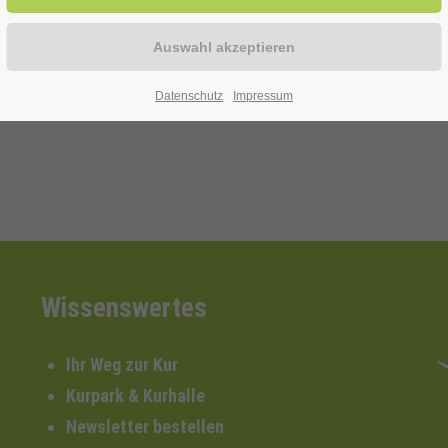
itive Effekt der gesunden Aerosole verstärkt werden kann
Datenschutz
Impressum
Wissenswertes
Ihr Weg zur Kur
Kurpark & Kurhalle
Newsletter bestellen