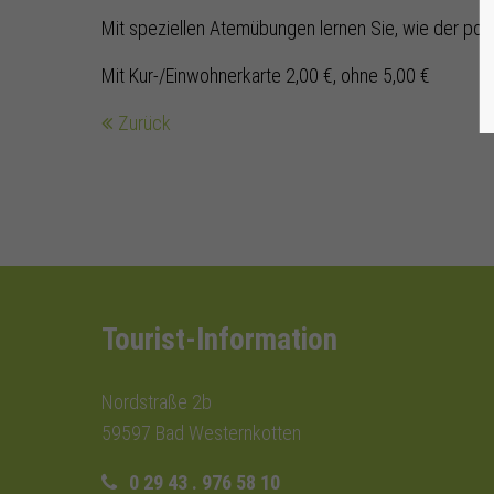
Mit speziellen Atemübungen lernen Sie, wie der pos
Mit Kur-/Einwohnerkarte 2,00 €, ohne 5,00 €
Zurück
Tourist-Information
Nordstraße 2b
59597 Bad Westernkotten
0 29 43 . 976 58 10