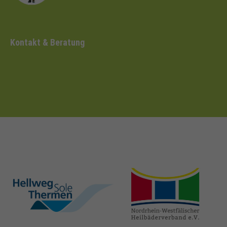
Kontakt & Beratung
hellweg-sole-
nrw-
thermen.de
heilbaeder.de