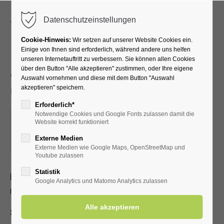
Menu
Datenschutzeinstellungen
Cookie-Hinweis:
Wir setzen auf unserer Website Cookies ein.
Einige von Ihnen sind erforderlich, während andere uns helfen
unseren Internetauftritt zu verbessern. Sie können allen Cookies
ANRADELN - Auftakt in
über den Button "Alle akzeptieren" zustimmen, oder Ihre eigene
Auswahl vornehmen und diese mit dem Button "Auswahl
die Radsaison
akzeptieren" speichern.
Erforderlich*
Notwendige Cookies und Google Fonts zulassen damit die
26.04.2026, 13:00
Website korrekt funktioniert
ORT: TREFFPUNKT AM FAHRRADPARKPLATZ NEBEN DER
Externe Medien
KURHALLE
Externe Medien wie Google Maps, OpenStreetMap und
Youtube zulassen
Statistik
Erwitte eröffnet im Rahmen des „Anradelns im Kreis Soest“ 
Google Analytics und Matomo Analytics zulassen
mit einer geführte 
30‑km‑Radtour
 die Radsaison 2026.
Start: 13:00 Uhr
 am 
Fahrradparkplatz an der Kurhalle
.