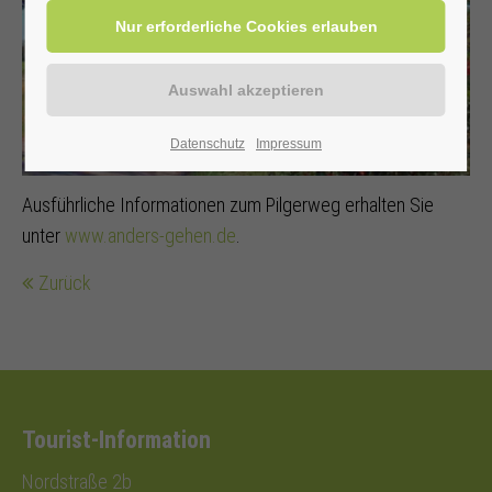
Datenschutz
Impressum
Ausführliche Informationen zum Pilgerweg erhalten Sie
unter
www.anders-gehen.de
.
Zurück
Tourist-Information
Nordstraße 2b