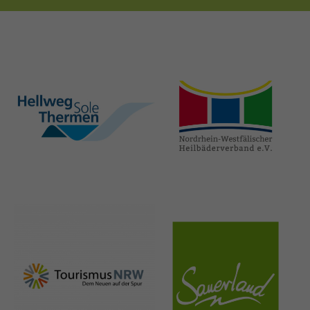
hellweg-sole-
nrw-
thermen.de
heilbaeder.de
nrw-
sauerland.co
tourismus.de
m