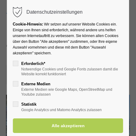
Menu
Datenschutzeinstellungen
Cookie-Hinweis:
Wir setzen auf unserer Website Cookies ein.
Einige von Ihnen sind erforderlich, während andere uns helfen
unseren Internetauftritt zu verbessern. Sie können allen Cookies
Anders Gehen -
über den Button "Alle akzeptieren" zustimmen, oder Ihre eigene
Auswahl vornehmen und diese mit dem Button "Auswahl
Fahrradführung
akzeptieren" speichern.
Erforderlich*
Notwendige Cookies und Google Fonts zulassen damit die
09.06.2023, 10:00
Website korrekt funktioniert
ORT: KATH.PFARRKIRCHE ST. JOHANNES EVANGELIST
Externe Medien
Externe Medien wie Google Maps, OpenStreetMap und
Youtube zulassen
Statistik
Google Analytics und Matomo Analytics zulassen