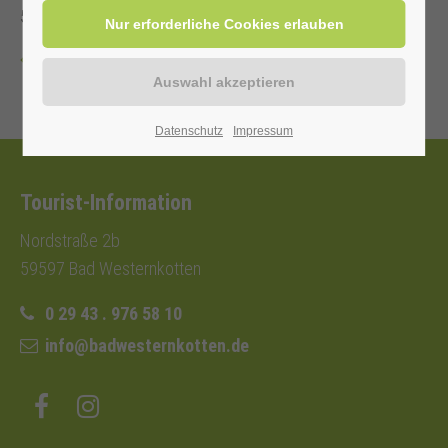
5,00 €.
Zurück
Datenschutz
Impressum
Tourist-Information
Nordstraße 2b
59597 Bad Westernkotten
0 29 43 . 976 58 10
info@badwesternkotten.de