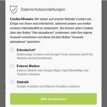
Menu
Datenschutzeinstellungen
Cookie-Hinweis:
Wir setzen auf unserer Website Cookies ein.
Einige von Ihnen sind erforderlich, während andere uns helfen
unseren Internetauftritt zu verbessern. Sie können allen Cookies
Akupressur –
über den Button "Alle akzeptieren" zustimmen, oder Ihre eigene
Auswahl vornehmen und diese mit dem Button "Auswahl
Selbstbehandlung bei
akzeptieren" speichern.
Schmerzen
Erforderlich*
Notwendige Cookies und Google Fonts zulassen damit die
Website korrekt funktioniert
12.11.2024, 16:00–17:00
Externe Medien
Externe Medien wie Google Maps, OpenStreetMap und
ORT: KURHALLE
Youtube zulassen
Statistik
Erlernen Sie die Selbstakupressur zur Linderung von Kopf-,
Google Analytics und Matomo Analytics zulassen
Gelenk- und Muskelschmerzen.
Kostenbeitrag mit gültiger Kur-/Einwohnerkarte 2,00 €, ohne