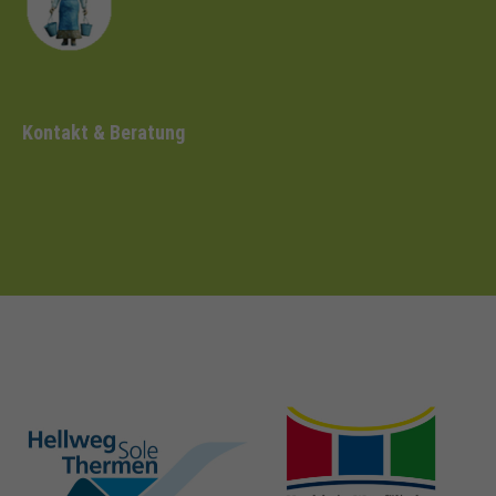
Kontakt & Beratung
hellweg-sole-
nrw-
thermen.de
heilbaeder.de