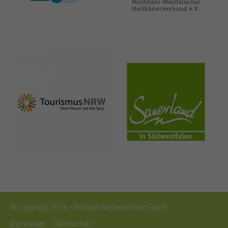
nrw-
sauerland.co
tourismus.de
m
© Copyright 2026 • Heilbad Westernkotten GmbH
Impressum
Datenschutz