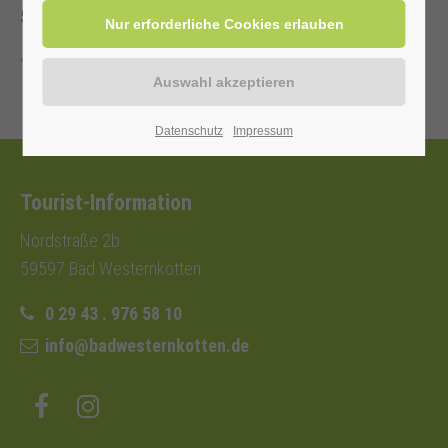
5,00 €.
Zurück
Datenschutz
Impressum
Tourist-Information
Nordstraße 2b
59597 Bad Westernkotten
0 29 43 . 976 58 10
info@badwesternkotten.de