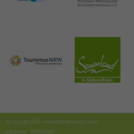
nrw-
sauerland.co
tourismus.de
m
© Copyright 2026 • Heilbad Westernkotten GmbH
Impressum
Datenschutz