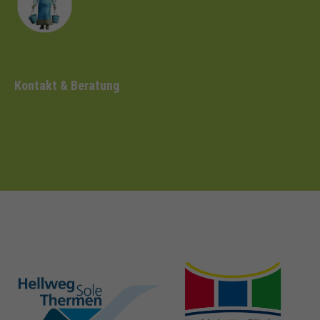
Kontakt & Beratung
hellweg-sole-
nrw-
thermen.de
heilbaeder.de