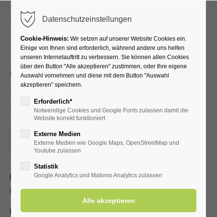
Menu
Datenschutzeinstellungen
Cookie-Hinweis:
Wir setzen auf unserer Website Cookies ein.
Einige von Ihnen sind erforderlich, während andere uns helfen
unseren Internetauftritt zu verbessern. Sie können allen Cookies
Akupressur –
über den Button "Alle akzeptieren" zustimmen, oder Ihre eigene
Auswahl vornehmen und diese mit dem Button "Auswahl
Selbstbehandlung bei
akzeptieren" speichern.
Schmerzen
Erforderlich*
Notwendige Cookies und Google Fonts zulassen damit die
Website korrekt funktioniert
02.04.2024, 15:30–16:30
Externe Medien
Externe Medien wie Google Maps, OpenStreetMap und
ORT: KURHALLE
Youtube zulassen
Statistik
Erlernen Sie die Selbstakupressur zur Linderung von Kopf-,
Google Analytics und Matomo Analytics zulassen
Gelenk- und Muskelschmerzen.
Kostenbeitrag mit gültiger Kur-/Einwohnerkarte 2,00 €, ohne