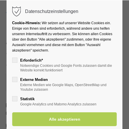
Menu
Datenschutzeinstellungen
Cookie-Hinweis:
Wir setzen auf unserer Website Cookies ein.
Einige von Ihnen sind erforderlich, während andere uns helfen
unseren Internetauftritt zu verbessern. Sie können allen Cookies
Akupressur –
über den Button "Alle akzeptieren" zustimmen, oder Ihre eigene
Auswahl vornehmen und diese mit dem Button "Auswahl
Selbstbehandlung bei
akzeptieren" speichern.
Schmerzen
Erforderlich*
Notwendige Cookies und Google Fonts zulassen damit die
Website korrekt funktioniert
10.10.2023, 15:30–16:30
Externe Medien
Externe Medien wie Google Maps, OpenStreetMap und
ORT: KURHALLE
Youtube zulassen
Statistik
Erlernen Sie die Selbstakupressur zur Linderung von Kopf-,
Google Analytics und Matomo Analytics zulassen
Gelenk- und Muskelschmerzen
Kostenbeitrag mit gültiger Kur-/Einwohnerkarte 2,- €, ohne