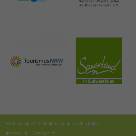
nrw-
sauerland.co
tourismus.de
m
© Copyright 2026 • Heilbad Westernkotten GmbH
Impressum
Datenschutz