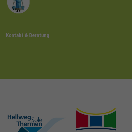
Kontakt & Beratung
hellweg-sole-
nrw-
thermen.de
heilbaeder.de