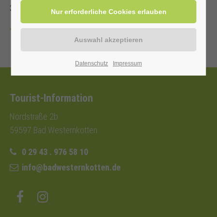
3,- €.
Zurück
Datenschutz
Impressum
Tourist-Information
Nordstraße 2b
59597 Bad Westernkotten
0 29 43 . 976 58 10
info@badwesternkotten.de