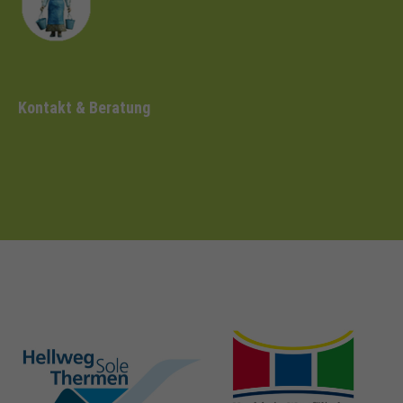
Kontakt & Beratung
hellweg-sole-
nrw-
thermen.de
heilbaeder.de