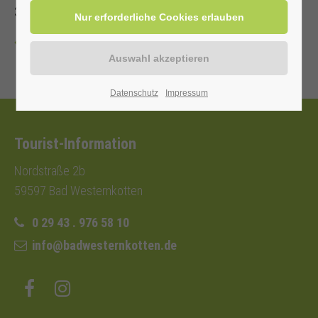
3,- €.
Zurück
Datenschutz
Impressum
Tourist-Information
Nordstraße 2b
59597 Bad Westernkotten
0 29 43 . 976 58 10
info@badwesternkotten.de