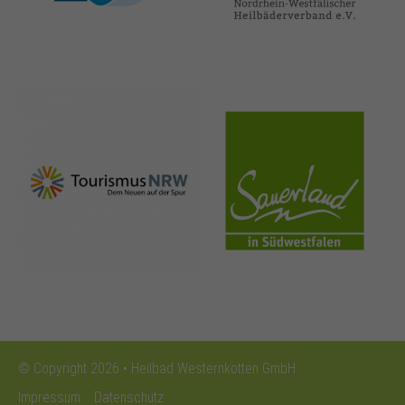
nrw-
sauerland.co
tourismus.de
m
© Copyright 2026 • Heilbad Westernkotten GmbH
Impressum
Datenschutz