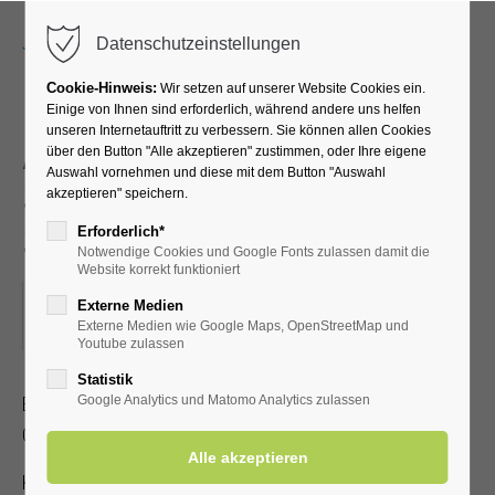
Menu
Datenschutzeinstellungen
Cookie-Hinweis:
Wir setzen auf unserer Website Cookies ein.
Einige von Ihnen sind erforderlich, während andere uns helfen
unseren Internetauftritt zu verbessern. Sie können allen Cookies
Akupressur –
über den Button "Alle akzeptieren" zustimmen, oder Ihre eigene
Auswahl vornehmen und diese mit dem Button "Auswahl
Selbstbehandlung bei
akzeptieren" speichern.
Schmerzen
Erforderlich*
Notwendige Cookies und Google Fonts zulassen damit die
Website korrekt funktioniert
11.07.2023, 15:30–16:30
Externe Medien
Externe Medien wie Google Maps, OpenStreetMap und
ORT: KURHALLE
Youtube zulassen
Statistik
Erlernen Sie die Selbstakupressur zur Linderung von Kopf-,
Google Analytics und Matomo Analytics zulassen
Gelenk- und Muskelschmerzen
Kostenbeitrag mit gültiger Kur-/Einwohnerkarte 2,- €, ohne