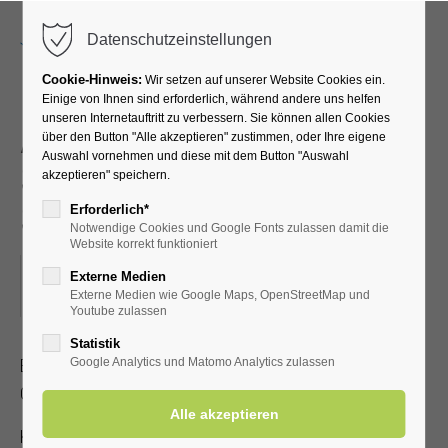
Menu
Datenschutzeinstellungen
Cookie-Hinweis:
Wir setzen auf unserer Website Cookies ein.
Einige von Ihnen sind erforderlich, während andere uns helfen
unseren Internetauftritt zu verbessern. Sie können allen Cookies
Akupressur –
über den Button "Alle akzeptieren" zustimmen, oder Ihre eigene
Auswahl vornehmen und diese mit dem Button "Auswahl
Selbstbehandlung bei
akzeptieren" speichern.
Schmerzen
Erforderlich*
Notwendige Cookies und Google Fonts zulassen damit die
Website korrekt funktioniert
25.07.2023, 15:30–16:30
Externe Medien
Externe Medien wie Google Maps, OpenStreetMap und
ORT: KURHALLE
Youtube zulassen
Statistik
Erlernen Sie die Selbstakupressur zur Linderung von Kopf-,
Google Analytics und Matomo Analytics zulassen
Gelenk- und Muskelschmerzen
Kostenbeitrag mit gültiger Kur-/Einwohnerkarte 2,- €, ohne