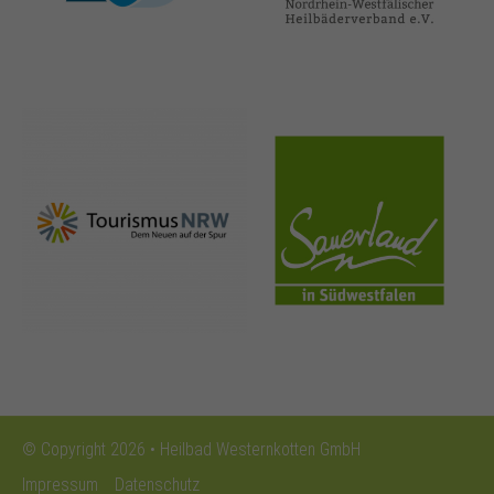
nrw-
sauerland.co
tourismus.de
m
© Copyright 2026 • Heilbad Westernkotten GmbH
Impressum
Datenschutz