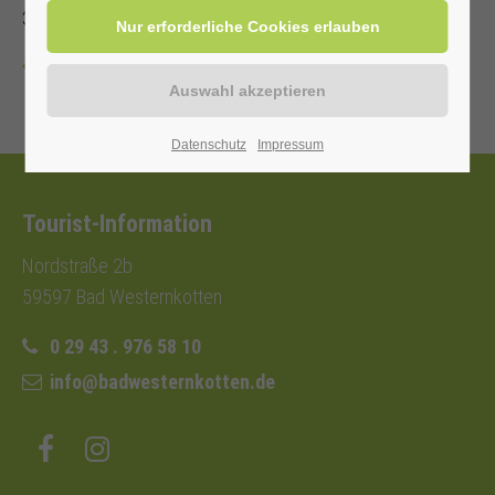
3,- €.
Zurück
Datenschutz
Impressum
Tourist-Information
Nordstraße 2b
59597 Bad Westernkotten
0 29 43 . 976 58 10
info@badwesternkotten.de