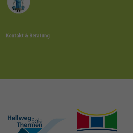
Kontakt & Beratung
hellweg-sole-
nrw-
thermen.de
heilbaeder.de