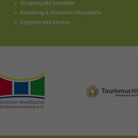
Ortsprospekt bestellen
Kurbeitrag & Kurkarten-Pluspunkte
Lageplan und Anreise
nrw-
nrw-tourismus.de
heilbaeder.de