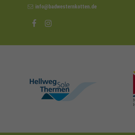
info@badwesternkotten.de
hellweg-sole-
thermen.de