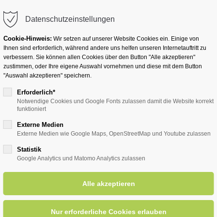
info@badwesternkotten.de
Datenschutzeinstellungen
Cookie-Hinweis:
Wir setzen auf unserer Website Cookies ein. Einige von
Ihnen sind erforderlich, während andere uns helfen unseren Internetauftritt zu
verbessern. Sie können allen Cookies über den Button "Alle akzeptieren"
zustimmen, oder Ihre eigene Auswahl vornehmen und diese mit dem Button
Ihr Heilbad
Übernachten
Für Ihre Gesun
"Auswahl akzeptieren" speichern.
Erforderlich*
Notwendige Cookies und Google Fonts zulassen damit die Website korrekt
funktioniert
entsreader (Timeline)
Externe Medien
Externe Medien wie Google Maps, OpenStreetMap und Youtube zulassen
Statistik
Google Analytics und Matomo Analytics zulassen
ehandlung bei Schmerzen