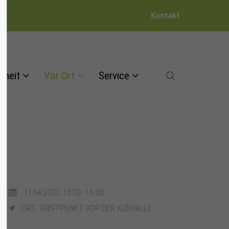
Kontakt
dheit
Vor Ort
Service
11.04.2023, 15:30–16:30
ORT: TREFFPUNKT VOR DER KURHALLE