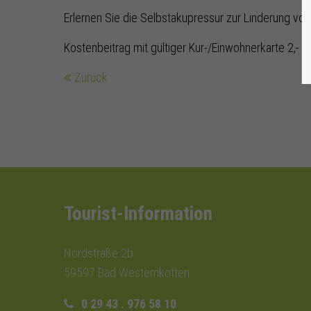
Erlernen Sie die Selbstakupressur zur Linderung v
Kostenbeitrag mit gültiger Kur-/Einwohnerkarte 2,- €,
Zurück
Tourist-Information
Nordstraße 2b
59597 Bad Westernkotten
0 29 43 . 976 58 10