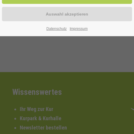
on Kopf-, Gelenk- und Muskelschmerzen
 ohne 3,- €.
Datenschutz
Impressum
Wissenswertes
Ihr Weg zur Kur
Kurpark & Kurhalle
Newsletter bestellen