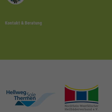
Kontakt & Beratung
hellweg-sole-
nrw-
thermen.de
heilbaeder.de