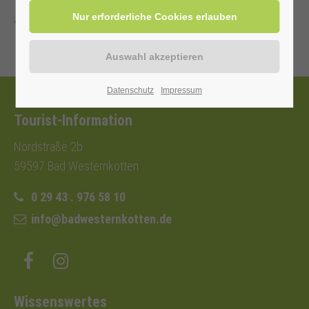
Zurück
Datenschutz
Impressum
Tourist-Information
Nordstraße 2b
59597 Bad Westernkotten
0 29 43 . 976 58 10
info@badwesternkotten.de
Wissenswertes