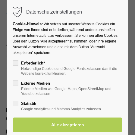
Menu
Datenschutzeinstellungen
Cookie-Hinweis:
Wir setzen auf unserer Website Cookies ein.
Einige von Ihnen sind erforderlich, während andere uns helfen
unseren Internetauftritt zu verbessern. Sie können allen Cookies
Akupressur –
über den Button "Alle akzeptieren" zustimmen, oder Ihre eigene
Auswahl vornehmen und diese mit dem Button "Auswahl
Selbstbehandlung bei
akzeptieren" speichern.
Schmerzen
Erforderlich*
Notwendige Cookies und Google Fonts zulassen damit die
Website korrekt funktioniert
28.07.2026, 16:00
Externe Medien
Externe Medien wie Google Maps, OpenStreetMap und
ORT: KURHALLE
Youtube zulassen
Statistik
Erlernen Sie die Selbstakupressur zur Linderung von Kopf-,
Google Analytics und Matomo Analytics zulassen
Gelenk- und Muskelschmerzen.
Mit gültiger Kur-/Einwohnerkarte 2,00 €, ohne 5,00 €.