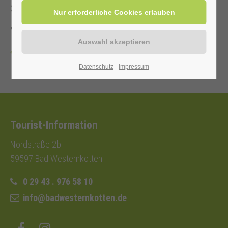
Gelenk- und Muskelschmerzen.
Mit gültiger Kur-/Einwohnerkarte 2,00 €, ohne 5,00 €.
Zurück
Datenschutz
Impressum
Tourist-Information
Nordstraße 2b
59597 Bad Westernkotten
0 29 43 . 976 58 10
info@badwesternkotten.de