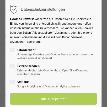
Menu
Datenschutzeinstellungen
Cookie-Hinweis:
Wir setzen auf unserer Website Cookies ein.
Einige von Ihnen sind erforderlich, während andere uns helfen
unseren Internetauftritt zu verbessern. Sie können allen Cookies
Akupressur –
über den Button "Alle akzeptieren" zustimmen, oder Ihre eigene
Auswahl vornehmen und diese mit dem Button "Auswahl
Selbstbehandlung bei
akzeptieren" speichern.
Schmerzen
Erforderlich*
Notwendige Cookies und Google Fonts zulassen damit die
Website korrekt funktioniert
14.07.2026, 16:00–17:00
Externe Medien
Externe Medien wie Google Maps, OpenStreetMap und
ORT: KURHALLE
Youtube zulassen
Statistik
Dieser Termin hatte sich jede Woche bis zum 14.07.2026
Google Analytics und Matomo Analytics zulassen
wiederholt. bis zum 14.07.2026.
Erlernen Sie die Selbstakupressur zur Linderung von Kopf-,