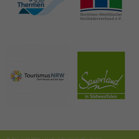
hellweg-sole-
nrw-
thermen.de
heilbaeder.de
nrw-
sauerland.co
tourismus.de
m