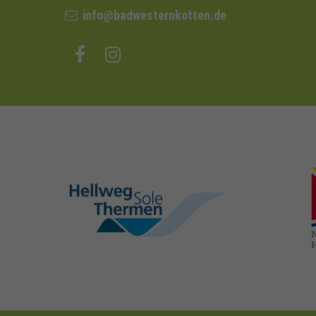
info@badwesternkotten.de
hellweg-sole-
thermen.de