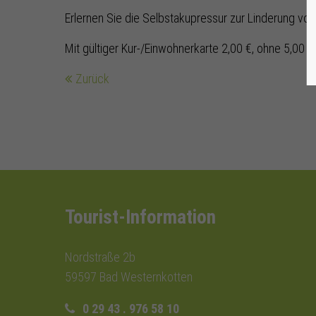
Erlernen Sie die Selbstakupressur zur Linderung vo
Mit gültiger Kur-/Einwohnerkarte 2,00 €, ohne 5,00 €
Zurück
Tourist-Information
Nordstraße 2b
59597 Bad Westernkotten
0 29 43 . 976 58 10