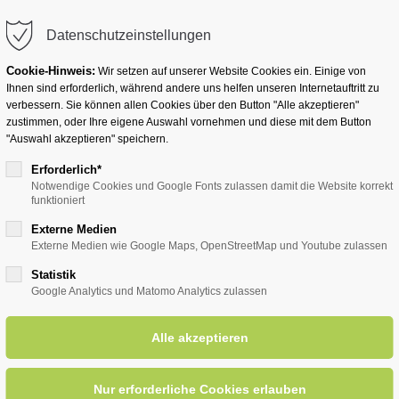
info@badwesternkotten.de
Datenschutzeinstellungen
Cookie-Hinweis:
Wir setzen auf unserer Website Cookies ein. Einige von
Ihnen sind erforderlich, während andere uns helfen unseren Internetauftritt zu
verbessern. Sie können allen Cookies über den Button "Alle akzeptieren"
zustimmen, oder Ihre eigene Auswahl vornehmen und diese mit dem Button
Ihr Heilbad
Übernachten
Für Ihre Gesun
"Auswahl akzeptieren" speichern.
Erforderlich*
Notwendige Cookies und Google Fonts zulassen damit die Website korrekt
funktioniert
entsreader (Timeline)
Externe Medien
Externe Medien wie Google Maps, OpenStreetMap und Youtube zulassen
Statistik
Google Analytics und Matomo Analytics zulassen
ehandlung bei Schmerzen