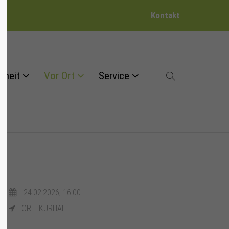
Kontakt
dheit
Vor Ort
Service
24.02.2026, 16:00
ORT: KURHALLE