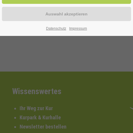
n Kopf-, Gelenk- und Muskelschmerzen.
.
Datenschutz
Impressum
Wissenswertes
Ihr Weg zur Kur
Kurpark & Kurhalle
Newsletter bestellen