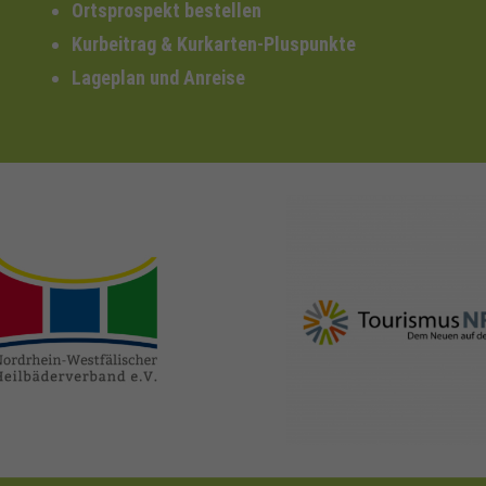
Ortsprospekt bestellen
Kurbeitrag & Kurkarten-Pluspunkte
Lageplan und Anreise
nrw-
nrw-tourismus.de
heilbaeder.de