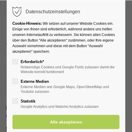
Menu
Datenschutzeinstellungen
Cookie-Hinweis:
Wir setzen auf unserer Website Cookies ein.
Einige von Ihnen sind erforderlich, während andere uns helfen
unseren Internetauftritt zu verbessern. Sie können allen Cookies
Akupressur –
über den Button "Alle akzeptieren" zustimmen, oder Ihre eigene
Auswahl vornehmen und diese mit dem Button "Auswahl
Selbstbehandlung bei
akzeptieren" speichern.
Schmerzen
Erforderlich*
Notwendige Cookies und Google Fonts zulassen damit die
Website korrekt funktioniert
07.10.2025, 16:00–17:00
Externe Medien
Externe Medien wie Google Maps, OpenStreetMap und
ORT: KURHALLE
Youtube zulassen
Statistik
Erlernen Sie die Selbstakupressur zur Linderung von Kopf-,
Google Analytics und Matomo Analytics zulassen
Gelenk- und Muskelschmerzen.
Mit gültiger Kur-/Einwohnerkarte 2,00 €, ohne 5,00 €.