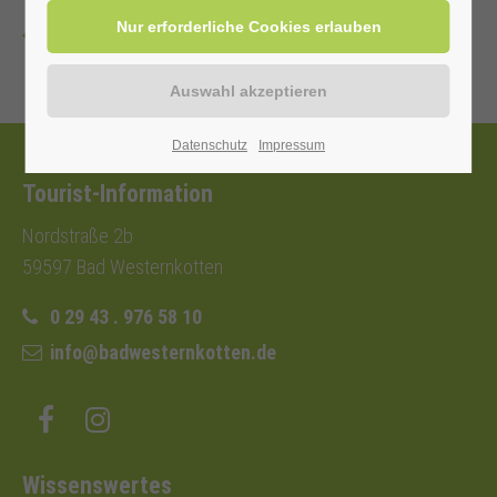
Zurück
Datenschutz
Impressum
Tourist-Information
Nordstraße 2b
59597 Bad Westernkotten
0 29 43 . 976 58 10
info@badwesternkotten.de
Wissenswertes