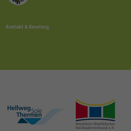
Kontakt & Beratung
hellweg-sole-
nrw-
thermen.de
heilbaeder.de