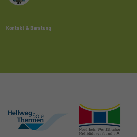
Kontakt & Beratung
hellweg-sole-
nrw-
thermen.de
heilbaeder.de