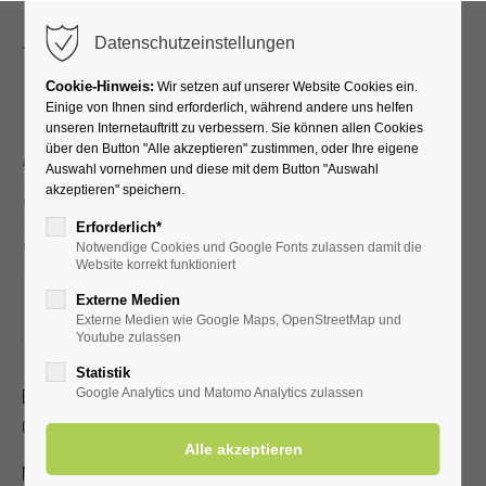
Menu
Datenschutzeinstellungen
Cookie-Hinweis:
Wir setzen auf unserer Website Cookies ein.
Einige von Ihnen sind erforderlich, während andere uns helfen
unseren Internetauftritt zu verbessern. Sie können allen Cookies
Akupressur –
über den Button "Alle akzeptieren" zustimmen, oder Ihre eigene
Auswahl vornehmen und diese mit dem Button "Auswahl
Selbstbehandlung bei
akzeptieren" speichern.
Schmerzen
Erforderlich*
Notwendige Cookies und Google Fonts zulassen damit die
Website korrekt funktioniert
12.08.2025, 16:00–17:00
Externe Medien
Externe Medien wie Google Maps, OpenStreetMap und
ORT: KURHALLE
Youtube zulassen
Statistik
Erlernen Sie die Selbstakupressur zur Linderung von Kopf-,
Google Analytics und Matomo Analytics zulassen
Gelenk- und Muskelschmerzen.
Mit gültiger Kur-/Einwohnerkarte 2,00 €, ohne 5,00 €.