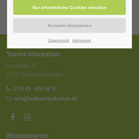
Zurück
Datenschutz
Impressum
Tourist-Information
Nordstraße 2b
59597 Bad Westernkotten
0 29 43 . 976 58 10
info@badwesternkotten.de
Wissenswertes