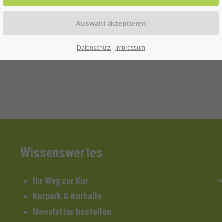
n Kopf-, Gelenk- und Muskelschmerzen.
.
Datenschutz
Impressum
Wissenswertes
Ihr Weg zur Kur
Kurpark & Kurhalle
Newsletter bestellen