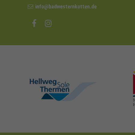
info@badwesternkotten.de
hellweg-sole-
thermen.de