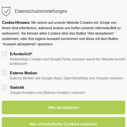
info@badwesternkotten.de
Datenschutzeinstellungen
Cookie-Hinweis:
Wir setzen auf unserer Website Cookies ein. Einige von
Ihnen sind erforderlich, während andere uns helfen unseren Internetauftritt zu
verbessern. Sie können allen Cookies über den Button "Alle akzeptieren"
zustimmen, oder Ihre eigene Auswahl vornehmen und diese mit dem Button
Ihr Heilbad
Übernachten
Für Ihre Gesun
"Auswahl akzeptieren" speichern.
Erforderlich*
Notwendige Cookies und Google Fonts zulassen damit die Website korrekt
funktioniert
entsreader (Timeline)
Externe Medien
Externe Medien wie Google Maps, OpenStreetMap und Youtube zulassen
Statistik
Google Analytics und Matomo Analytics zulassen
ehandlung bei Schmerzen