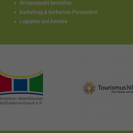
Ortsprospekt bestellen
Kurbeitrag & Kurkarten-Pluspunkte
Lageplan und Anreise
nrw-
nrw-tourismus.de
heilbaeder.de