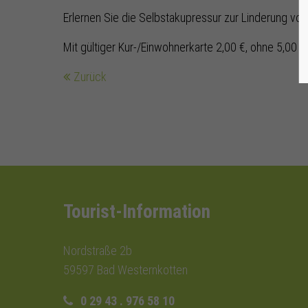
Erlernen Sie die Selbstakupressur zur Linderung vo
Mit gültiger Kur-/Einwohnerkarte 2,00 €, ohne 5,00 €
Zurück
Tourist-Information
Nordstraße 2b
59597 Bad Westernkotten
0 29 43 . 976 58 10