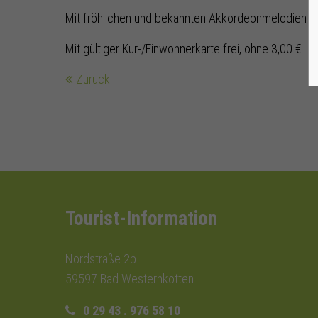
Mit fröhlichen und bekannten Akkordeonmelodien unt
Mit gültiger Kur-/Einwohnerkarte frei, ohne 3,00 €
Zurück
Tourist-Information
Nordstraße 2b
59597 Bad Westernkotten
0 29 43 . 976 58 10