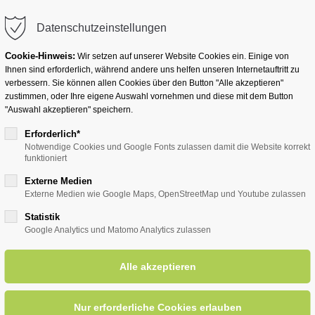
info@badwesternkotten.de
Datenschutzeinstellungen
Cookie-Hinweis:
Wir setzen auf unserer Website Cookies ein. Einige von
Ihnen sind erforderlich, während andere uns helfen unseren Internetauftritt zu
verbessern. Sie können allen Cookies über den Button "Alle akzeptieren"
zustimmen, oder Ihre eigene Auswahl vornehmen und diese mit dem Button
Ihr Heilbad
Übernachten
Für Ihre Gesun
"Auswahl akzeptieren" speichern.
Erforderlich*
Notwendige Cookies und Google Fonts zulassen damit die Website korrekt
funktioniert
entsreader (Timeline)
Externe Medien
Externe Medien wie Google Maps, OpenStreetMap und Youtube zulassen
Statistik
Google Analytics und Matomo Analytics zulassen
lakkordia '88
11.10.2026, 15:00
ORT: KURHALLE