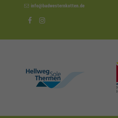
info@badwesternkotten.de
hellweg-sole-
thermen.de