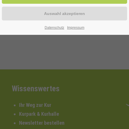
erhält das Orchester Philakkordia '88
Datenschutz
Impressum
Wissenswertes
Ihr Weg zur Kur
Kurpark & Kurhalle
Newsletter bestellen