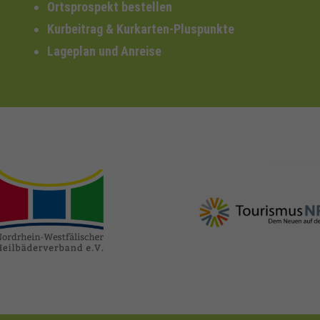
Ortsprospekt bestellen
Kurbeitrag & Kurkarten-Pluspunkte
Lageplan und Anreise
nrw-
nrw-tourismus.de
heilbaeder.de