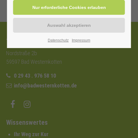
Tourist-Information
Datenschutz
Impressum
Nordstraße 2b
59597 Bad Westernkotten
0 29 43 . 976 58 10
info@badwesternkotten.de
Wissenswertes
Ihr Weg zur Kur