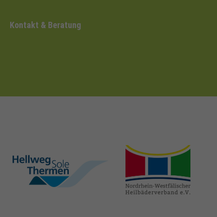
Kontakt & Beratung
hellweg-sole-
nrw-
thermen.de
heilbaeder.de