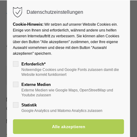
Menu
Datenschutzeinstellungen
Cookie-Hinweis:
Wir setzen auf unserer Website Cookies ein.
Einige von Ihnen sind erforderlich, während andere uns helfen
unseren Internetauftritt zu verbessern. Sie können allen Cookies
Akkordeonorchester
über den Button "Alle akzeptieren" zustimmen, oder Ihre eigene
Auswahl vornehmen und diese mit dem Button "Auswahl
Philakkordia '88
akzeptieren" speichern.
Erforderlich*
Notwendige Cookies und Google Fonts zulassen damit die
01.03.2026, 15:00
Website korrekt funktioniert
ORT: KURHALLE
Externe Medien
Externe Medien wie Google Maps, OpenStreetMap und
Youtube zulassen
Mit fröhlichen und bekannten Akkordeonmelodien unterhält
Statistik
das Orchester Philakkordia '88
Google Analytics und Matomo Analytics zulassen
Mit gültiger Kur-/Einwohnerkarte frei, ohne 3,00 €
Zurück