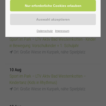
Kurgastbegrüßung - Neues und Wissenswertes aus
Bad Westernkotten
Ort: Kurhalle
15:00
Datenschutz
Impressum
10 Aug
Sport im Park – LTV Aktiv Bad Westernkotten - Kinder
in Bewegung: Vorschulkinder + 1. Schuljahr
Ort: Große Wiese im Kurpark, nähe Spielplatz
10 Aug
Sport im Park – LTV Aktiv Bad Westernkotten –
Kindertanz (Kids in Rhythmus)
Ort: Große Wiese im Kurpark, nähe Spielplatz