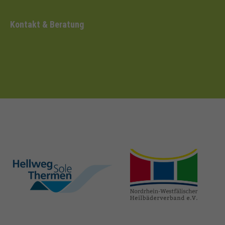
Kontakt & Beratung
hellweg-sole-
nrw-
thermen.de
heilbaeder.de