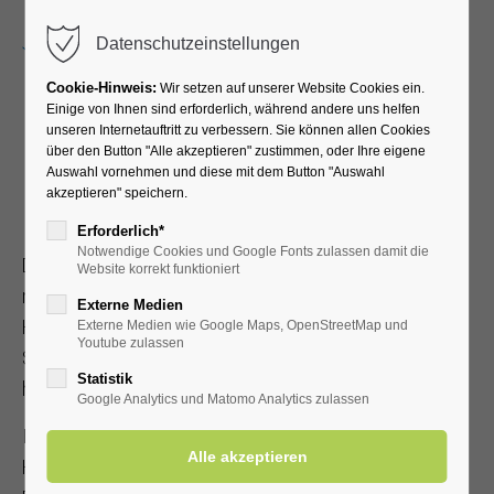
Menu
Datenschutzeinstellungen
Cookie-Hinweis:
Wir setzen auf unserer Website Cookies ein.
Einige von Ihnen sind erforderlich, während andere uns helfen
unseren Internetauftritt zu verbessern. Sie können allen Cookies
Wunderkammer
über den Button "Alle akzeptieren" zustimmen, oder Ihre eigene
Auswahl vornehmen und diese mit dem Button "Auswahl
akzeptieren" speichern.
Staunen weckt die Neugier
Erforderlich*
Notwendige Cookies und Google Fonts zulassen damit die
Die „Wunderkammer" in der Kurhalle in Bad Westernkotten
Website korrekt funktioniert
möchte kleine und große Besucher neugierig auf das
Externe Medien
Heilbad und seine Naturheilmittel Sole und Moor machen.
Externe Medien wie Google Maps, OpenStreetMap und
Youtube zulassen
Sie wurde 2006 eröffnet. Das Projekt ist angelehnt an
Statistik
historische Wunderkammern.
Google Analytics und Matomo Analytics zulassen
In der kleinen Ausstellung werden Exponate aus der Natur,
Historie, Technik und Kunst präsentiert. Zudem wurden in