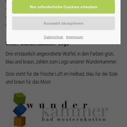
Bad Westernkotten
Ortsrundgänge
konzipiert, bei denen
viele, ebenfalls staunenswerte,
Sehenswürdigkeiten
entdeckt werden können. Sie sind mit Info-Schildern, die
das Logo unserer Wunderkammer tragen, gekennzeichnet.
Datenschutz
Impressum
Unser Wunderkammer-Logo
Drei erstaunlich angeordnete Würfel, in den Farben grün,
blau und braun, zählen zum Logo unserer Wunderkammer.
Grün steht für die frische Luft im Heilbad, blau für die Sole
und braun für das Moor.