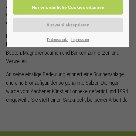
Zwei der drei Brunnen wurden nach 1900 zugeschüttet. In
dem noch vorhandenen Solebrunnen ist das Salzwasser
etwa zwei Meter unter der Erdoberfläche zu sehen.
Heute ist der Platz im Zentrum des Ortes ein
Datenschutz
Impressum
beliebterTreffpunkt zum Klönen. Er ist eine kleine Oase mit
Beeten, Magnolienbäumen und Bänken zum Sitzen und
Verweilen.
An seine einstige Bedeutung erinnert eine Brunnenanlage
und eine Bronzefigur, der so genannte Sälzer. Die Figur
wurde vom Aachener Künstler Lönneke gefertigt und 1994
eingeweiht. Sie stellt einen Salzknecht bei seiner Arbeit dar.