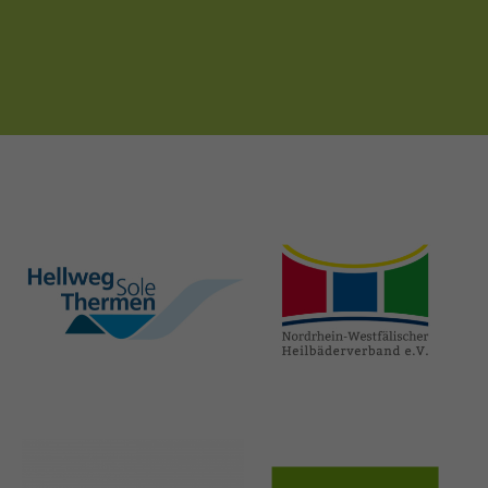
hellweg-sole-
nrw-
thermen.de
heilbaeder.de