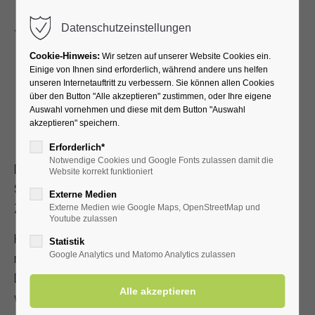
Menu
Datenschutzeinstellungen
Cookie-Hinweis:
Wir setzen auf unserer Website Cookies ein.
Einige von Ihnen sind erforderlich, während andere uns helfen
unseren Internetauftritt zu verbessern. Sie können allen Cookies
Königssood & Sälzer
über den Button "Alle akzeptieren" zustimmen, oder Ihre eigene
Auswahl vornehmen und diese mit dem Button "Auswahl
akzeptieren" speichern.
Bad Westernkotten
Erforderlich*
Notwendige Cookies und Google Fonts zulassen damit die
Der „Königssood“ war ursprünglich königlicher
Website korrekt funktioniert
Salzsiedeplatz. Er bildete bis 1845 das wirtschaftliche
Externe Medien
Zentrum Westernkottens.
Externe Medien wie Google Maps, OpenStreetMap und
Youtube zulassen
Hier befanden sich einst drei Brunnen, aus denen Rohsole
Statistik
Google Analytics und Matomo Analytics zulassen
mit einem Salzgehalt von acht Prozent gefördert wurde.
Dies geschah über Göpelwerke, die von Tieren bewegt
wurden, oder durch Treträder, von Menschen angetrieben.