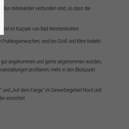
e-Bus miteinander verbunden sind, so dass die
rfest im Kurpark von Bad Westernkotten.
 Frühlingserwachen, sind bei Groß und Klein beliebt.
ahren gut angekommen und gerne angenommen worden,
anstaltungen profitieren, mehr in den Blickpunkt
aße“ und „Auf dem Fange“ im Gewerbegebiet Nord und
er einrichtet.