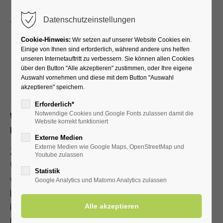
Menu
Datenschutzeinstellungen
Cookie-Hinweis:
Wir setzen auf unserer Website Cookies ein.
Einige von Ihnen sind erforderlich, während andere uns helfen
unseren Internetauftritt zu verbessern. Sie können allen Cookies
Premiere des Wintergartens
über den Button "Alle akzeptieren" zustimmen, oder Ihre eigene
Auswahl vornehmen und diese mit dem Button "Auswahl
Bad Westernkotten
akzeptieren" speichern.
Erforderlich*
Notwendige Cookies und Google Fonts zulassen damit die
Weihnachtliches Markterlebnis vom 19. bis 21.
Website korrekt funktioniert
Dezember 2025
Externe Medien
Externe Medien wie Google Maps, OpenStreetMap und
Zum ersten Mal findet in diesem Jahr der Wintergarten Bad
Youtube zulassen
Westernkotten statt. Vom 19. bis 21. Dezember 2025
Statistik
verwandelt sich der Kurpark in eine stimmungsvoll
Google Analytics und Matomo Analytics zulassen
beleuchtete Winterlandschaft mit festlicher Atmosphäre,
kulinarischen Highlights und abwechslungsreichem
Bühnenprogramm.