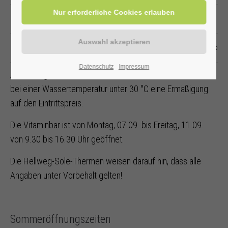
Donnerstag,
10.09.
nein
Freitag,
11.09.
nein
Sole-Thermalbad & Saua (unter Vorbehalt
Datenschutz
Impressum
Am Freitag, 11.09. erhalten Gäste des Sole-Thermalbades
bei einer Wassertemperatur unter 30 °C eine Ermäßigung
auf den Eintrittspreis.
Die Vitaminbar ist von Montag, 07.09. bis Freitag, 11.09.
von 9.30 bis 16.30 Uhr geöffnet.
Die Hellweg-Sole-Thermen weisen darauf hin, dass alle
Angaben unter Vorbehalt gelten!
Sommeröffnungszeiten