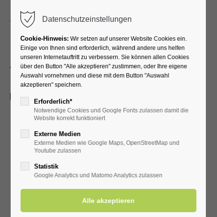
Menu
Datenschutzeinstellungen
Cookie-Hinweis:
Wir setzen auf unserer Website Cookies ein.
Einige von Ihnen sind erforderlich, während andere uns helfen
unseren Internetauftritt zu verbessern. Sie können allen Cookies
Aktuelle Informationen für Urlaubsplanende
über den Button "Alle akzeptieren" zustimmen, oder Ihre eigene
Auswahl vornehmen und diese mit dem Button "Auswahl
In diesem Jahr findet die Badreinigung von Montag, 07.09.
akzeptieren" speichern.
bis Freitag, 11.09. statt.
Erforderlich*
Notwendige Cookies und Google Fonts zulassen damit die
Website korrekt funktioniert
Kurse
geöffnet ist/sind
Externe Medien
Externe Medien wie Google Maps, OpenStreetMap und
Youtube zulassen
Montag,
07.09.
ja
Innenbecken (50% Rabatt) & Sauna
Statistik
Google Analytics und Matomo Analytics zulassen
Dienstag,
08.09.
nein
Sauna (Damen)
Mittwoch,
09.09.
nein