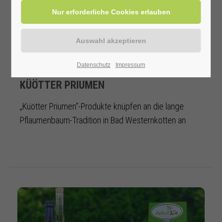
GENIESSEN SIE EIN STÜCK TRADITION AUS BAD W
Datenschutz
Impressum
ESTERNKOTTEN
KÜÖTTER PRIUMEN
„Küötter Priumen“-Produkte knüpfen an die lange
Pflaumenbaum-Tradition in Bad Westernkotten an