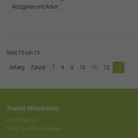
Nutzgärten und Äcker...
Seite 13 von 13
Anfang
Zurück
7
8
9
10
11
12
13
Tourist-Information
Nordstraße 2b
59597 Bad Westernkotten