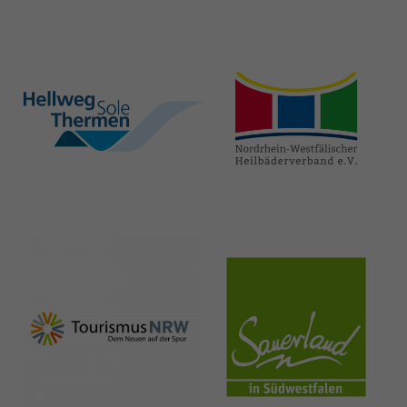
hellweg-sole-
nrw-
thermen.de
heilbaeder.de
nrw-
sauerland.co
tourismus.de
m