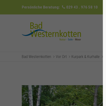
Persönliche Beratung:
029 43 . 976 58 10
Bad Westernkotten
Vor Ort
Kurpark & Kurhalle
E