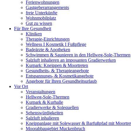
Ferienwohnungen
Gastgeberarrangements
freie Unterkünfte
Wohnmobilplatz
Gut zu wissen
Für Ihre Gesundheit
Kliniken
Therapie-Einrichtungen
Wellness I Kosmetik I Fußpflege
Badeärzte & Apotheken
Schwimmen & Saunieren in den Hellweg-Sole-Thermen
Salzluft inhalieren an imposanten Gradierwerken
Kurpark: Kneippen & Moortreten
Gesundheits- & Therapieangebote
Entspannungs- & Kosmetikangebote
Angebote für Ihren Gesundheitsurlaub
Vor Ort
Veranstaltungen
Hellweg-Sole-Thermen
Kurpark & Kurhalle
Gradierwerke & Solequellen
Sehenswürdigkeiten
Salzluft inhalieren
Kneippanlage mit Solewasser & Barfußpfad mit Moortre
Moorabbaugebiet Muckenbruch