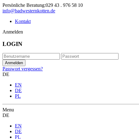
Persönliche Beratung:
029 43 . 976 58 10
info@badwesternkotten.de
Kontakt
Anmelden
LOGIN
Passwort vergessen?
DE
EN
DE
PL
Menu
DE
EN
DE
PL