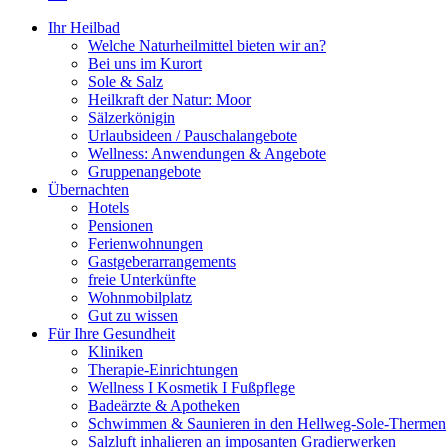
Ihr Heilbad
Welche Naturheilmittel bieten wir an?
Bei uns im Kurort
Sole & Salz
Heilkraft der Natur: Moor
Sälzerkönigin
Urlaubsideen / Pauschalangebote
Wellness: Anwendungen & Angebote
Gruppenangebote
Übernachten
Hotels
Pensionen
Ferienwohnungen
Gastgeberarrangements
freie Unterkünfte
Wohnmobilplatz
Gut zu wissen
Für Ihre Gesundheit
Kliniken
Therapie-Einrichtungen
Wellness I Kosmetik I Fußpflege
Badeärzte & Apotheken
Schwimmen & Saunieren in den Hellweg-Sole-Thermen
Salzluft inhalieren an imposanten Gradierwerken