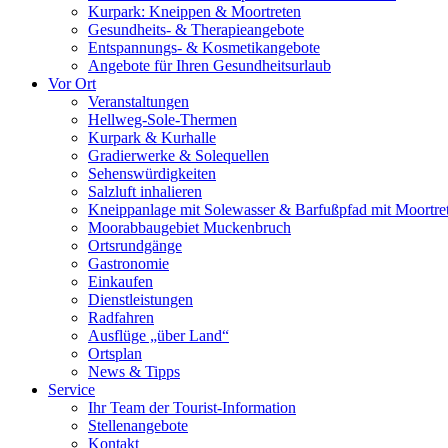
Kurpark: Kneippen & Moortreten
Gesundheits- & Therapieangebote
Entspannungs- & Kosmetikangebote
Angebote für Ihren Gesundheitsurlaub
Vor Ort
Veranstaltungen
Hellweg-Sole-Thermen
Kurpark & Kurhalle
Gradierwerke & Solequellen
Sehenswürdigkeiten
Salzluft inhalieren
Kneippanlage mit Solewasser & Barfußpfad mit Moortre
Moorabbaugebiet Muckenbruch
Ortsrundgänge
Gastronomie
Einkaufen
Dienstleistungen
Radfahren
Ausflüge „über Land“
Ortsplan
News & Tipps
Service
Ihr Team der Tourist-Information
Stellenangebote
Kontakt