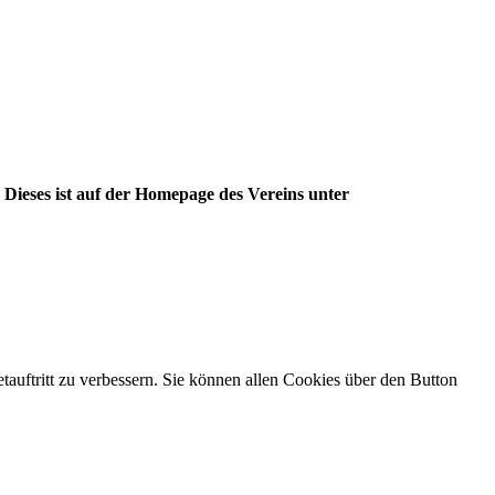
Wie groß die Verbundenheit vieler Menschen mit dem Gradierwerk ist, lässt sich am Spendenbarometer des Fördervereins ablesen. Dieses ist auf der Homepage des Vereins unter 
tauftritt zu verbessern. Sie können allen Cookies über den Button