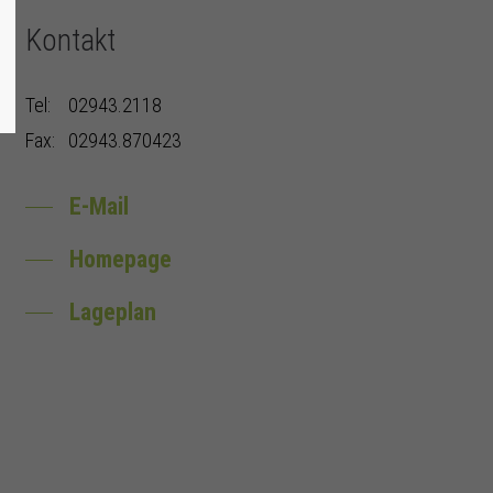
Kontakt
Tel:
02943.2118
Fax:
02943.870423
E-Mail
Homepage
Lageplan