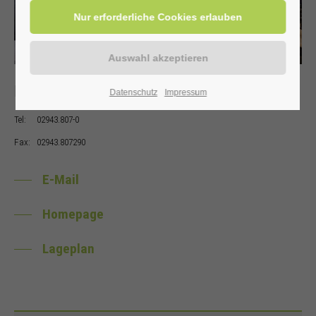
Kontakt
Datenschutz
Impressum
Tel:
02943.807-0
Fax:
02943.807290
E-Mail
Homepage
Lageplan