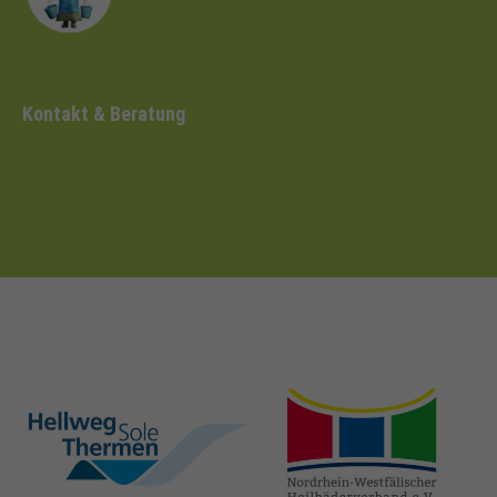
Kontakt & Beratung
hellweg-sole-
nrw-
thermen.de
heilbaeder.de