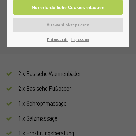
Datenschutz
Impressum
2 x Basische Wannenbäder
2 x Basische Fußbäder
1 x Schröpfmassage
1 x Salzmassage
1 x Ernährungsberatung