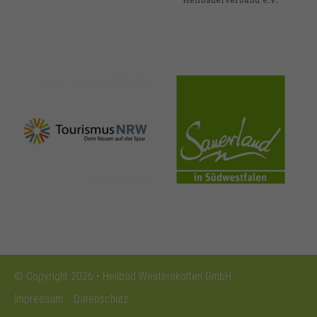
nrw-
sauerland.co
tourismus.de
m
© Copyright 2026 • Heilbad Westernkotten GmbH
Impressum
Datenschutz