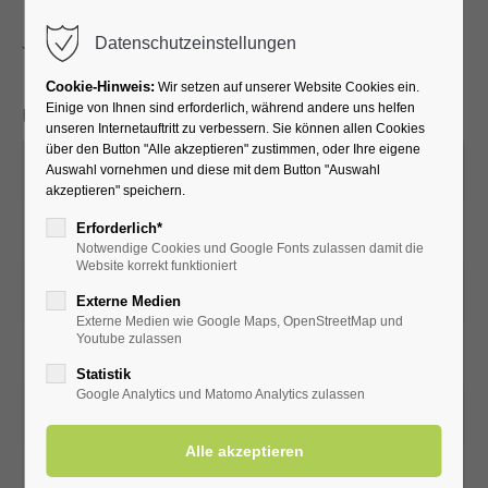
Menu
Datenschutzeinstellungen
Cookie-Hinweis:
Wir setzen auf unserer Website Cookies ein.
Einige von Ihnen sind erforderlich, während andere uns helfen
Unsere Servicezeiten:
unseren Internetauftritt zu verbessern. Sie können allen Cookies
über den Button "Alle akzeptieren" zustimmen, oder Ihre eigene
Montag
Auswahl vornehmen und diese mit dem Button "Auswahl
09.00 - 17.0 Uhr
akzeptieren" speichern.
Erforderlich*
Dienstag
09.00 - 17.00 Uhr
Notwendige Cookies und Google Fonts zulassen damit die
Website korrekt funktioniert
Mittwoch
09.00 - 17.00 Uhr
Externe Medien
Externe Medien wie Google Maps, OpenStreetMap und
Youtube zulassen
Donnerstag
09.00 - 17.00 Uhr
Statistik
Google Analytics und Matomo Analytics zulassen
Freitag
09.00 - 17.00 Uhr
Samstag
10:00 - 13:00 Uhr