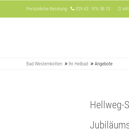
Persönliche Beratung:
029 43 . 976 58 10
in
Bad Westernkotten
Ihr Heilbad
Angebote
Hellweg-
Jubiläums