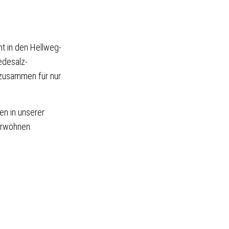
t in den Hellweg-
edesalz-
 zusammen für nur
en in unserer
erwöhnen.