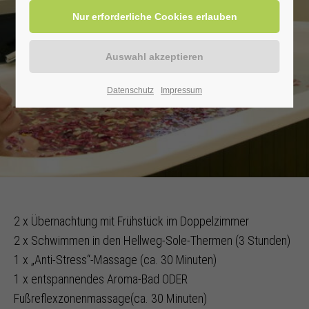
Datenschutz
Impressum
2 x Übernachtung mit Frühstück im Doppelzimmer
2 x Schwimmen in den Hellweg-Sole-Thermen (3 Stunden)
1 x „Anti-Stress“-Massage (ca. 30 Minuten)
1 x entspannendes Aroma-Bad ODER
Fußreflexzonenmassage(ca. 30 Minuten)