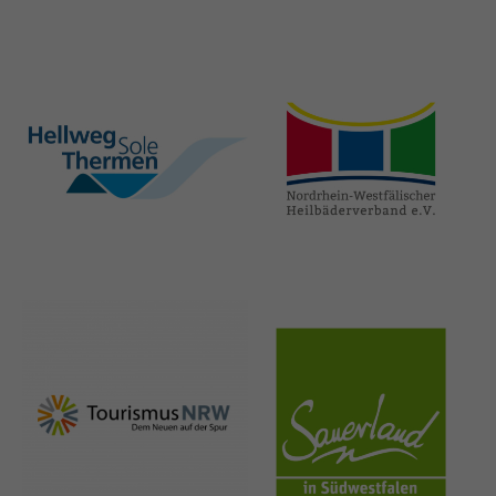
hellweg-sole-
nrw-
thermen.de
heilbaeder.de
nrw-
sauerland.co
tourismus.de
m