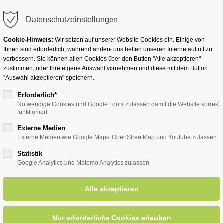
info@badwesternkotten.de
Datenschutzeinstellungen
Cookie-Hinweis:
Wir setzen auf unserer Website Cookies ein. Einige von
Ihnen sind erforderlich, während andere uns helfen unseren Internetauftritt zu
verbessern. Sie können allen Cookies über den Button "Alle akzeptieren"
zustimmen, oder Ihre eigene Auswahl vornehmen und diese mit dem Button
Ihr Heilbad
Übernachten
Für Ihre Gesun
"Auswahl akzeptieren" speichern.
Erforderlich*
Notwendige Cookies und Google Fonts zulassen damit die Website korrekt
funktioniert
für Ihren Gesundheitsurlaub
Moor & Massage Duett
Externe Medien
Externe Medien wie Google Maps, OpenStreetMap und Youtube zulassen
Statistik
Moor & Massage Duett
Google Analytics und Matomo Analytics zulassen
Moor-Pauschalen
 harmonische Zusammenspiel von Moorpackung und anschließen