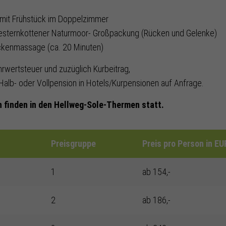
 mit Frühstück im Doppelzimmer
Westernkottener Naturmoor- Großpackung (Rücken und Gelenke)
ckenmassage (ca. 20 Minuten)
hrwertsteuer und zuzüglich Kurbeitrag,
Halb- oder Vollpension in Hotels/Kurpensionen auf Anfrage.
 finden in den Hellweg-Sole-Thermen statt.
Preisgruppe
Preis pro Person in E
1
ab 154,-
2
ab 186,-