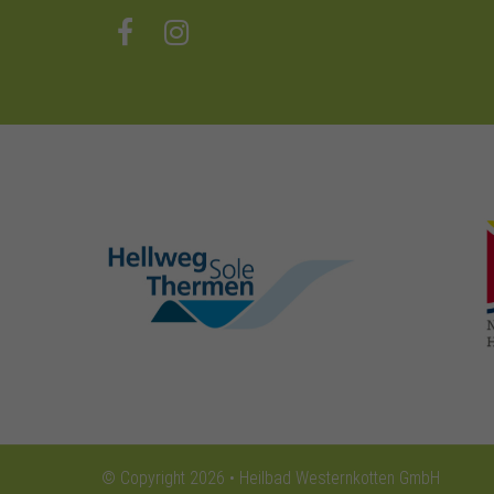
hellweg-sole-
thermen.de
© Copyright 2026 • Heilbad Westernkotten GmbH