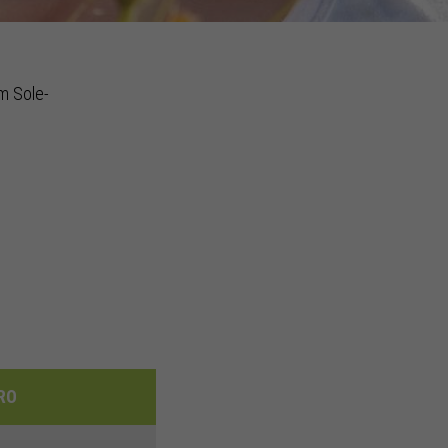
m Sole-
URO