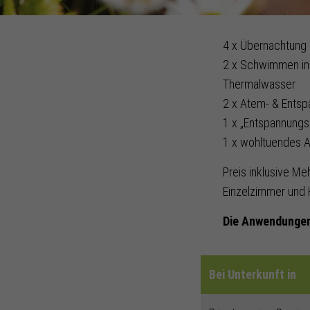
4 x Übernachtung
2 x Schwimmen in 
Thermalwasser
2 x Atem- & Entsp
1 x „Entspannungs
1 x wohltuendes 
Preis inklusive Me
Einzelzimmer und 
Die Anwendungen
Bei Unterkunft in