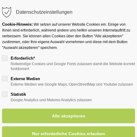
info@badwesternkotten.de
Datenschutzeinstellungen
Cookie-Hinweis:
Wir setzen auf unserer Website Cookies ein. Einige von
Ihnen sind erforderlich, während andere uns helfen unseren Internetauftritt zu
verbessern. Sie können allen Cookies über den Button "Alle akzeptieren"
zustimmen, oder Ihre eigene Auswahl vornehmen und diese mit dem Button
Ihr Heilbad
Übernachten
Für Ihre Gesun
"Auswahl akzeptieren" speichern.
Erforderlich*
Notwendige Cookies und Google Fonts zulassen damit die Website korrekt
funktioniert
für Ihren Gesundheitsurlaub
Atem holen
Externe Medien
Externe Medien wie Google Maps, OpenStreetMap und Youtube zulassen
Statistik
Atem holen
Google Analytics und Matomo Analytics zulassen
Gesundheits Pauschalen
ss und mal wieder Atem holen! Am besten mit gezielten Atemüb