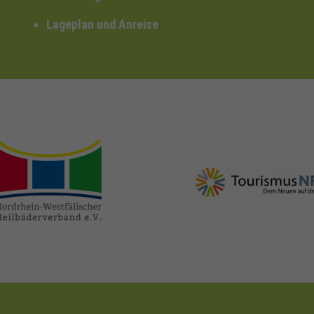
Lageplan und Anreise
nrw-
nrw-tourismus.de
heilbaeder.de